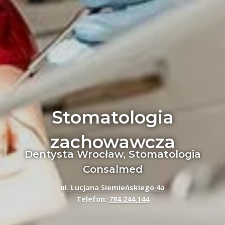
Stomatologia
zachowawcza
Dentysta Wrocław, Stomatologia
Consalmed
ul. Lucjana Siemieńskiego 4a
Telefon:
784 244 144