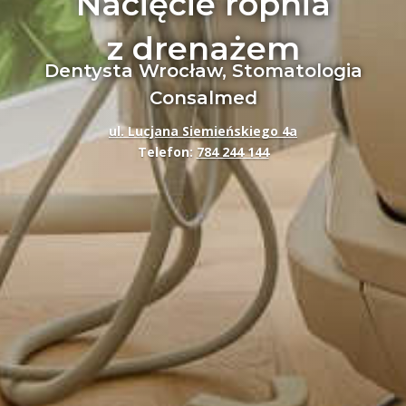
Nacięcie ropnia
z drenażem
Dentysta Wrocław, Stomatologia
Consalmed
ul. Lucjana Siemieńskiego 4a
Telefon:
784 244 144